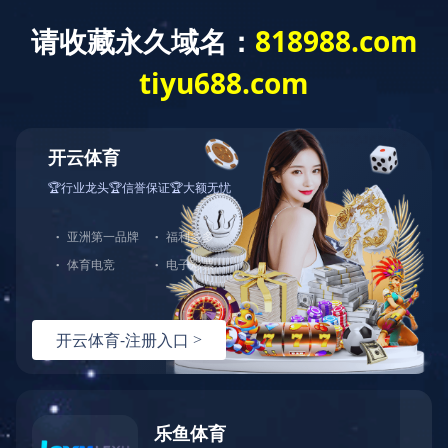
九游·官方版web站入口欢迎您！客服热线：0576-
中文站
English
|
82728666-0
首页
>>
产品中心
>>
足球门
足球门