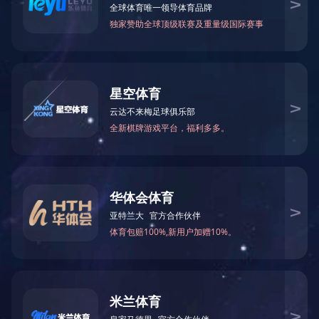
CD-HG02