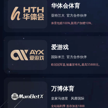
CD-BM01