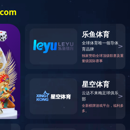
中文站
English
|
新闻中心
人才招聘
Jiuyou j9(中国)